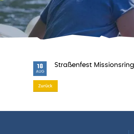
Straßenfest Missionsrin
18
AUG
Zurück