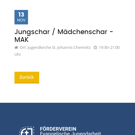
13
NOV
Jungschar / Mädchenschar -
MAK
Ort: Jugendkirche St. Johannis Chemnitz
19:30–21:00
Uhr
Zurück