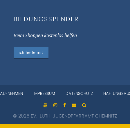
BILDUNGSSPENDER
Beim Shoppen kostenlos helfen
ich helfe mit
Navigation
 AUFNEHMEN
IMPRESSUM
DATENSCHUTZ
HAFTUNGSAU
überspringen
© 2026 EV.-LUTH. JUGENDPFARRAMT CHEMNITZ