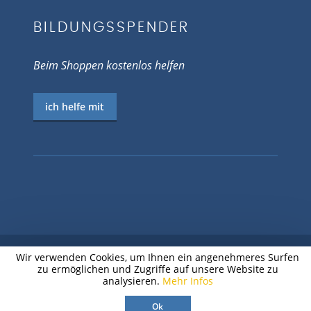
BILDUNGSSPENDER
Beim Shoppen kostenlos helfen
ich helfe mit
Wir verwenden Cookies, um Ihnen ein angenehmeres Surfen
zu ermöglichen und Zugriffe auf unsere Website zu
© 2026 EV.-LUTH. JUGENDPFARRAMT
analysieren.
Mehr Infos
CHEMNITZ
Ok