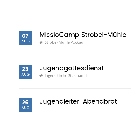
MissioCamp Strobel-Mühle
07
AUG
Strobel-Mühle Pockau
Jugendgottesdienst
23
AUG
Jugendkirche St. Johannis
Jugendleiter-Abendbrot
26
AUG