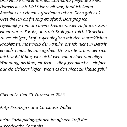
Und Nicole schickt uns aus Dortmund folgende Zeilen: “
Damals als ich 14/15 Jahre alt war, fand ich kaum
Anschluss zu einem zufriedenen Leben. Doch gab es 2
Orte die ich als freudig empfand. Dort ging ich
regelmäßig hin, um meine Freude wieder zu finden. Zum
einen war es Karate, dass mir Kraft gab, mich körperlich
zu verteidigen, Kraft psychologisch mit den schrecklichen
Problemen, innerhalb der Familie, die ich nicht in Details
erzählen möchte, umzugehen. Der zweite Ort, in dem ich
mich wohl fühlte, war nicht weit von meiner damaligen
Wohnung, als Kind, entfernt ...die Jugendkirche… einfach
nur ein sicherer Hafen, wenn es den nicht zu Hause gab.“
Chemnitz, den 25. November 2025
Antje Kreutziger und Christiane Walter
beide Sozialpädagoginnen im offenen Treff der
Jugendkirche Chemnitz