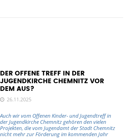
DER OFFENE TREFF IN DER
NE
JUGENDKIRCHE CHEMNITZ VOR
OK
DEM AUS?
1
26.11.2025
Eine
Auch wir vom Offenen Kinder- und Jugendtreff in
Offe
der Jugendkirche Chemnitz gehören den vielen
Projekten, die vom Jugendamt der Stadt Chemnitz
N
nicht mehr zur Förderung im kommenden Jahr